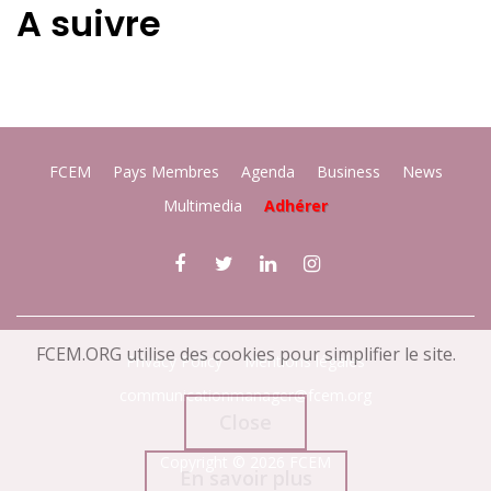
A suivre
FCEM
Pays Membres
Agenda
Business
News
Multimedia
Adhérer
FCEM.ORG utilise des cookies pour simplifier le site.
Privacy Policy
Mentions légales
communicationmanager@fcem.org
Close
Copyright © 2026 FCEM
En savoir plus