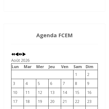
Agenda FCEM
Année
Mois
Année
Mois
précédente
précédent
suivante
suivant
Août 2026
Lun
Mar
Mer
Jeu
Ven
Sam
Dim
1
2
3
4
5
6
7
8
9
10
11
12
13
14
15
16
17
18
19
20
21
22
23