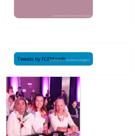
promotional wireless chargers
Tweets by FCEMonde
promotional wireless chargers