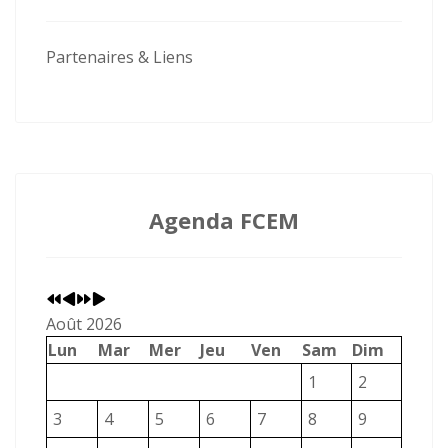
Partenaires & Liens
Agenda FCEM
Année
Mois
Année
Mois
précédente
précédent
suivante
suivant
Août 2026
Lun
Mar
Mer
Jeu
Ven
Sam
Dim
1
2
3
4
5
6
7
8
9