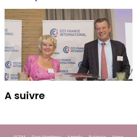
A suivre
FCEM
Pays Membres
Agenda
Business
News